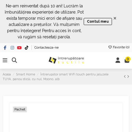
Ne-am reinventat după 10 ani! Lucrăm la
îmbunătățirea experienței de utilizare. Pot
×
exista temporar mici erori de afișare sau
Contul meu
actualizare a prețurilor. Vă mulțumim
pentru înțelegere! Pentru acces în cont,
vă rugăm să resetați parola.
Favorite (
0
)
Contacteaza-ne
0
Acasa
Smart Home
Întrerupător smart WiFi touch pentru jaluzele
TUYA, panou sticlă, cu nul, Moono, alb
Pachet