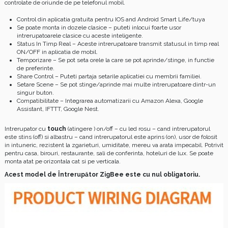
controlate de oriunde de pe telefonul mobil.
Control din aplicatia gratuita pentru IOS and Android Smart Life/tuya
Se poate monta in dozele clasice – puteti inlocui foarte usor
intrerupatoarele clasice cu aceste inteligente.
Status In Timp Real – Aceste intrerupatoare transmit statusul in timp real
ON/OFF in aplicatia de mobil.
Temporizare – Se pot seta orele la care se pot aprinde/stinge, in functie
de preferinte.
Share Control – Puteti partaja setarile aplicatiei cu membrii familiei.
Setare Scene – Se pot stinge/aprinde mai multe intrerupatoare dintr-un
singur buton.
Compatibilitate – Integrarea automatizarii cu Amazon Alexa, Google
Assistant, IFTTT, Google Nest.
Intrerupator cu
touch
(atingere ) on/off – cu led rosu – cand intrerupatorul
este stins (off) si albastru – cand intrerupatorul este aprins (on), usor de folosit
in intuneric, rezistent la zgarieturi, umiditate, mereu va arata impecabil. Potrivit
pentru casa, birouri, restaurante, sali de conferinta, hoteluri de lux. Se poate
monta atat pe orizontala cat si pe verticala.
Acest model de Întrerupător ZigBee este cu nul obligatoriu.