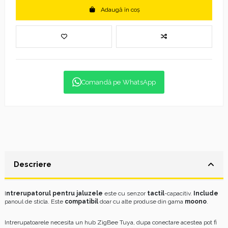
Adaugă în coș
Comandă pe WhatsApp
Descriere
I
ntrerupatorul pentru jaluzele
este cu senzor
tactil
-capacitiv.
Include
panoul de sticla. Este
compatibil
doar cu alte produse din gama
moono
.
Intrerupatoarele necesita un hub ZigBee Tuya, dupa conectare acestea pot fi