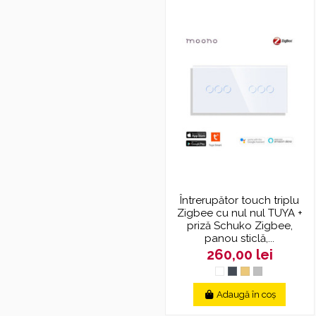
Întrerupător touch triplu
Zigbee cu nul nul TUYA +
priză Schuko Zigbee,
panou sticlă,...
260,00 lei
Adaugă în coș