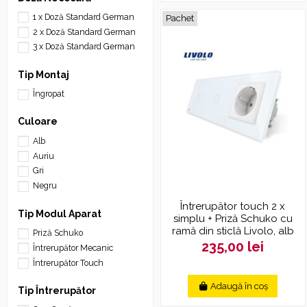
1 x Doză Standard German
Pachet
2 x Doză Standard German
3 x Doză Standard German
Tip Montaj
Îngropat
Culoare
Alb
Auriu
Gri
Negru
Întrerupător touch 2 x
Tip Modul Aparat
simplu + Priză Schuko cu
ramă din sticlă Livolo, alb
Priză Schuko
235,00 lei
Întrerupător Mecanic
Întrerupător Touch
Adaugă în coș
Tip Întrerupător