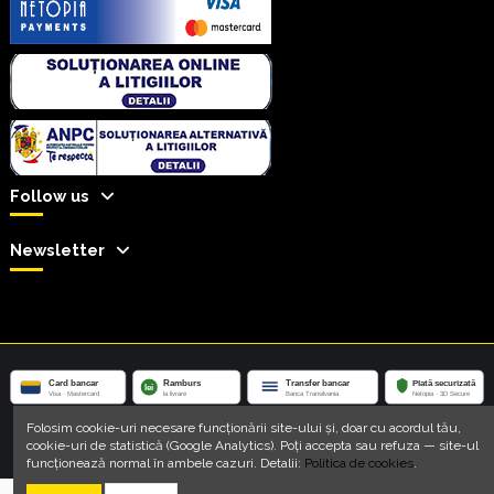
Follow us
Newsletter
Folosim cookie-uri necesare funcționării site-ului și, doar cu acordul tău,
Copyright © Intrerupatoare Tactile 2015-2026 • Dezvoltat de
JESSTECH
•
cookie-uri de statistică (Google Analytics). Poți accepta sau refuza — site-ul
Susținut de
Asociatia Smart Home
funcționează normal în ambele cazuri. Detalii:
Politica de cookies
.