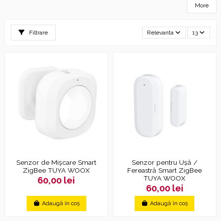
More
Filtrare
Relevanta
13
Senzor de Mișcare Smart
Senzor pentru Ușă /
ZigBee TUYA WOOX
Fereastră Smart ZigBee
TUYA WOOX
60,00 lei
60,00 lei
Adaugă în coș
Adaugă în coș