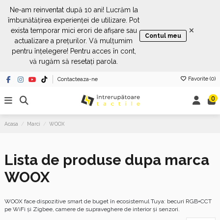
Ne-am reinventat după 10 ani! Lucrăm la
îmbunătățirea experienței de utilizare. Pot
×
exista temporar mici erori de afișare sau
Contul meu
actualizare a prețurilor. Vă mulțumim
pentru înțelegere! Pentru acces în cont,
vă rugăm să resetați parola.
Favorite (
0
)
Contacteaza-ne
0
Acasa
Marci
WOOX
Lista de produse dupa marca
WOOX
WOOX face dispozitive smart de buget în ecosistemul Tuya: becuri RGB+CCT
pe WiFi și Zigbee, camere de supraveghere de interior și senzori.