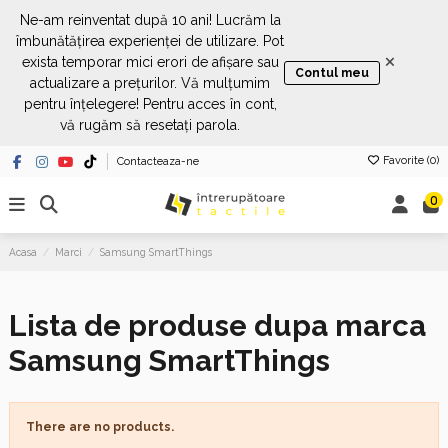
Ne-am reinventat după 10 ani! Lucrăm la
îmbunătățirea experienței de utilizare. Pot
×
exista temporar mici erori de afișare sau
Contul meu
actualizare a prețurilor. Vă mulțumim
pentru înțelegere! Pentru acces în cont,
vă rugăm să resetați parola.
Favorite (
0
)
Contacteaza-ne
0
Acasa
Marci
Samsung SmartThings
Lista de produse dupa marca
Samsung SmartThings
There are no products.