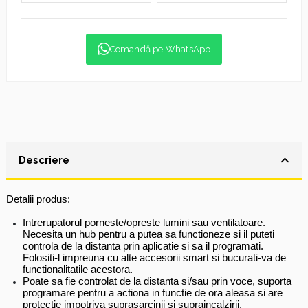
Comandă pe WhatsApp
Descriere
Detalii produs:
Intrerupatorul porneste/opreste lumini sau ventilatoare.
Necesita un hub pentru a putea sa functioneze si il puteti
controla de la distanta prin aplicatie si sa il programati.
Folositi-l impreuna cu alte accesorii smart si bucurati-va de
functionalitatile acestora.
Poate sa fie controlat de la distanta si/sau prin voce, suporta
programare pentru a actiona in functie de ora aleasa si are
protectie impotriva suprasarcinii si supraincalzirii.