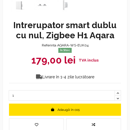
Intrerupator smart dublu
cu nul, Zigbee H1 Aqara
Referinta
AQARA-WS-EUK04
În Stoc
179,00 lei
Livrare în 1-4 zile lucrătoare
Adaugă în coș