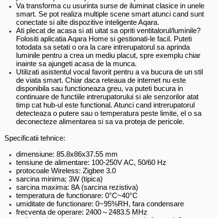
Va transforma cu usurinta surse de iluminat clasice in unele
smart. Se pot realiza multiple scene smart atunci cand sunt
conectate si alte dispozitive inteligente Aqara.
Ati plecat de acasa si ati uitat sa opriti ventitalorul/luminile?
Folositi aplicatia Aqara Home si gestionati-le facil. Puteti
totodata sa setati o ora la care intrerupatorul sa aprinda
luminile pentru a crea un mediu placut, spre exemplu chiar
inainte sa ajungeti acasa de la munca.
Utilizati asistentul vocal favorit pentru a va bucura de un stil
de viata smart. Chiar daca reteaua de internet nu este
disponibila sau functioneaza greu, va puteti bucura in
continuare de functiile intrerupatorului si ale senzorilor atat
timp cat hub-ul este functional. Atunci cand intrerupatorul
detecteaza o putere sau o temperatura peste limite, el o sa
deconecteze alimentarea si sa va proteja de pericole.
Specificatii tehnice:
dimensiune: 85.8x86x37.55 mm
tensiune de alimentare: 100-250V AC, 50/60 Hz
protocoale Wireless: Zigbee 3.0
sarcina minima: 3W (tipica)
sarcina maxima: 8A (sarcina rezistiva)
temperatura de functionare: 0°C~40°C
umiditate de functionare: 0~95%RH, fara condensare
frecventa de operare: 2400～2483.5 MHz