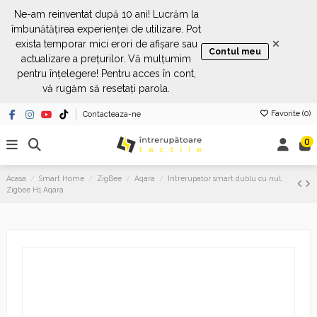
Ne-am reinventat după 10 ani! Lucrăm la
îmbunătățirea experienței de utilizare. Pot
×
exista temporar mici erori de afișare sau
Contul meu
actualizare a prețurilor. Vă mulțumim
pentru înțelegere! Pentru acces în cont,
vă rugăm să resetați parola.
Favorite (
0
)
Contacteaza-ne
0
Acasa
Smart Home
ZigBee
Aqara
Intrerupator smart dublu cu nul,
Zigbee H1 Aqara