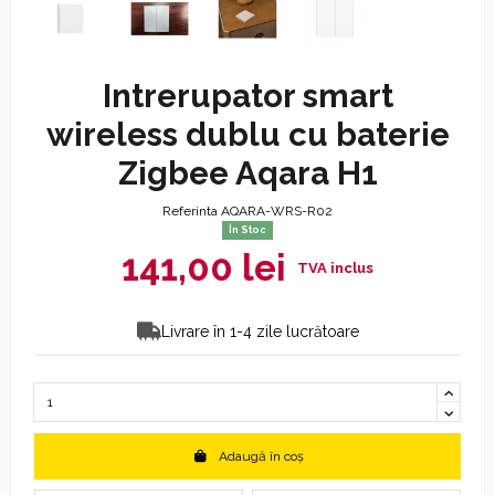
Intrerupator smart
wireless dublu cu baterie
Zigbee Aqara H1
Referinta
AQARA-WRS-R02
În Stoc
141,00 lei
Livrare în 1-4 zile lucrătoare
Adaugă în coș