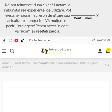
Ne-am reinventat după 10 ani! Lucrăm la
îmbunătățirea experienței de utilizare. Pot
×
exista temporar mici erori de afișare sau
Contul meu
actualizare a prețurilor. Vă mulțumim
pentru înțelegere! Pentru acces în cont,
vă rugăm să resetați parola.
Favorite (
0
)
Contacteaza-ne
0
Acasa
Smart Home
Intrerupator smart wireless dublu cu baterie Zigbee
Aqara H1