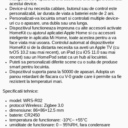
acestui device.
Device-ul nu necesita cablare, butonul sau de control este
personalizabil, iar durata de viata a bateriei este de 2 ani.
Personalizati-va locuinta smart si controlati multiple device-
uri cu o apasare, una dubla sau una lunga.
Dispozitivul functioneaza impreuna cu alte accesorii activate
HomeKit cu ajutorul aplicatiei Apple Home si cu accesorii
inteligente in aplicatia Mi Home, toate acestea pentru a va
face viata mai usoara. Controlul automat al dispozitivelor
HomeKit si de la distanta necesita sa aveti un Apple TV (cu
tvOS 10.2 sau mai recent), un iPad (cu iOS 11.0 sau mai
recent) sau un HomePod setat ca un hub al locuintei.
Puteti sa personalizati diferite scene cu o suita de produse
smart pentru locuinta.
Dispozitivul suporta pana la 50000 de apasari. Adopta un
panou retardant de flacara cu V-0 grade care ii permite sa fie
rezistent la temperaturi mari.
Specificatii tehnice:
model: WRS-R02
protocol Wireless: Zigbee 3.0
dimensiune: 86×86×12.5 mm
baterie: CR2450
temperatura de functionare: -10℃– +55°C
umiditate de functionare: 0 – 95%RH, fara condensare