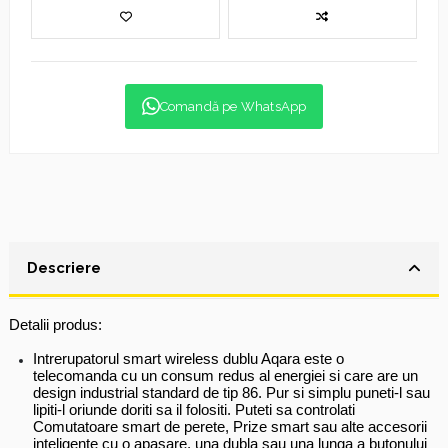
Comandă pe WhatsApp
Descriere
Detalii produs:
Intrerupatorul smart wireless dublu Aqara este o
telecomanda cu un consum redus al energiei si care are un
design industrial standard de tip 86. Pur si simplu puneti-l sau
lipiti-l oriunde doriti sa il folositi. Puteti sa controlati
Comutatoare smart de perete, Prize smart sau alte accesorii
inteligente cu o apasare, una dubla sau una lunga a butonului