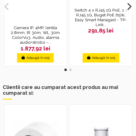
Switch 4 x RJ45 1G PoE, 1 x
RJ45 1G, Buget PoE 65W,
Easy Smart Managed - TP-
Link...
Camera IP, 4MP, lentila
291,85 lei
2.8mm, IR 30m, WL 30m
ColorVu3, Audio, alarma
audio+strobo -...
1.877,92 lei
Adaugă în coș
Adaugă în coș
Clientii care au cumparat acest produs au mai
cumparat si: